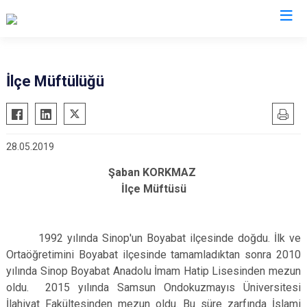
Giresun
İlçe Müftülüğü
Alucra
Görele
Bulancak
Güce
28.05.2019
Çamoluk
Keşap
Çanakçı
Piraziz
Şaban KORKMAZ
İlçe Müftüsü
Dereli
Şebinkarahisar
Doğankent
Tirebolu
Espiye
Yağlıdere
1992 yılında Sinop'un Boyabat ilçesinde doğdu. İlk ve
Ortaöğretimini Boyabat ilçesinde tamamladıktan sonra 2010
Eynesil
yılında Sinop Boyabat Anadolu İmam Hatip Lisesinden mezun
oldu. 2015 yılında Samsun Ondokuzmayıs Üniversitesi
İlahiyat Fakültesinden mezun oldu. Bu süre zarfında İslami