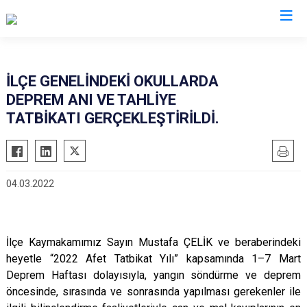
Giresun
İLÇE GENELİNDEKİ OKULLARDA
DEPREM ANI VE TAHLİYE
Alucra
Görele
TATBİKATI GERÇEKLEŞTİRİLDİ.
Bulancak
Güce
Çamoluk
Keşap
Çanakçı
Piraziz
04.03.2022
Dereli
Şebinkarahisar
Doğankent
Tirebolu
Espiye
Yağlıdere
İlçe Kaymakamımız Sayın Mustafa ÇELİK ve beraberindeki
Eynesil
heyetle “2022 Afet Tatbikat Yılı” kapsamında 1–7 Mart
Deprem Haftası dolayısıyla, yangın söndürme ve deprem
öncesinde, sırasında ve sonrasında yapılması gerekenler ile