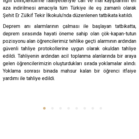
ilgili bilinçlendirme faaliyetleriyle can ve mal kayıplarının en
aza indirilmesi amacıyla tüm Türkiye ile eş zamanlı olarak
Şehit Er Zülkif Tekir İlkokulu’nda
düzenlenen tatbikata katıldı.
Deprem anı alarmlarının çalması ile başlayan tatbikatta,
deprem sırasında hayati öneme sahip olan çök-kapan-tutun
pozisyonu alan öğrencilerimiz tehlike geçti alarmının ardından
güvenli tahliye protokollerine uygun olarak okuldan tahliye
edildi. Tahliyenin ardından acil toplanma alanlarında bir araya
gelen öğrencilerimizin oluşturdukları sırada yoklamalar alındı.
Yoklama sonrası binada mahsur kalan bir öğrenci itfaiye
yardımı ile tahliye edildi.